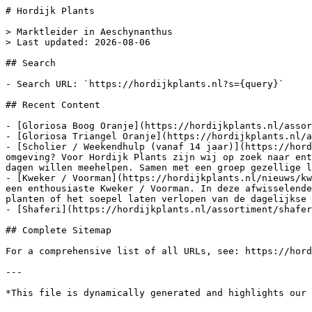
# Hordijk Plants

> Marktleider in Aeschynanthus

> Last updated: 2026-08-06

## Search

- Search URL: `https://hordijkplants.nl?s={query}`

## Recent Content

- [Gloriosa Boog Oranje](https://hordijkplants.nl/assor
- [Gloriosa Triangel Oranje](https://hordijkplants.nl/a
- [Scholier / Weekendhulp (vanaf 14 jaar)](https://hord
omgeving? Voor Hordijk Plants zijn wij op zoek naar ent
dagen willen meehelpen. Samen met een groep gezellige l
- [Kweker / Voorman](https://hordijkplants.nl/nieuws/kw
een enthousiaste Kweker / Voorman. In deze afwisselende
planten of het soepel laten verlopen van de dagelijkse 
- [Shaferi](https://hordijkplants.nl/assortiment/shafer
## Complete Sitemap

For a comprehensive list of all URLs, see: https://hord
---
