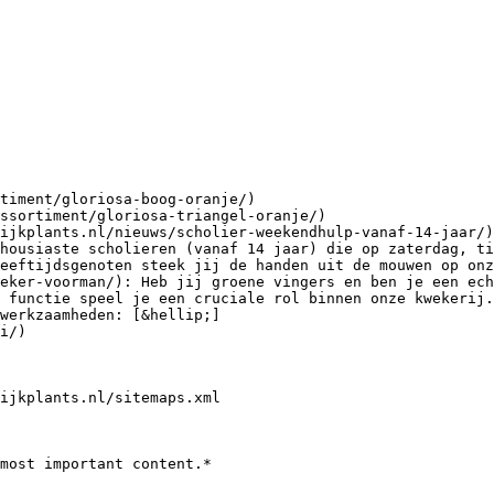
timent/gloriosa-boog-oranje/)

ssortiment/gloriosa-triangel-oranje/)

ijkplants.nl/nieuws/scholier-weekendhulp-vanaf-14-jaar/)
housiaste scholieren (vanaf 14 jaar) die op zaterdag, ti
eeftijdsgenoten steek jij de handen uit de mouwen op onz
eker-voorman/): Heb jij groene vingers en ben je een ech
 functie speel je een cruciale rol binnen onze kwekerij.
werkzaamheden: [&hellip;]

i/)

ijkplants.nl/sitemaps.xml
