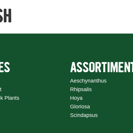
SH
Home
Assortiment
ES
ASSORTIMEN
Aeschynanthus
t
Rhipsalis
k Plants
Hoya
Gloriosa
Scindapsus