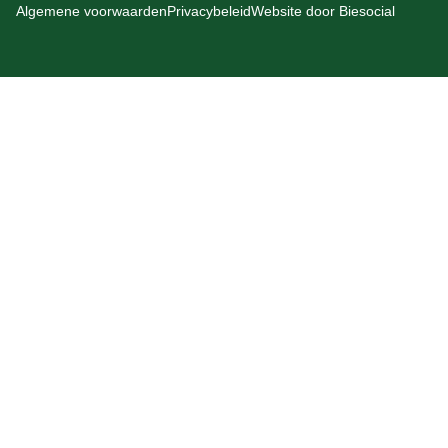
Algemene voorwaarden
Privacybeleid
Website door
Biesocial